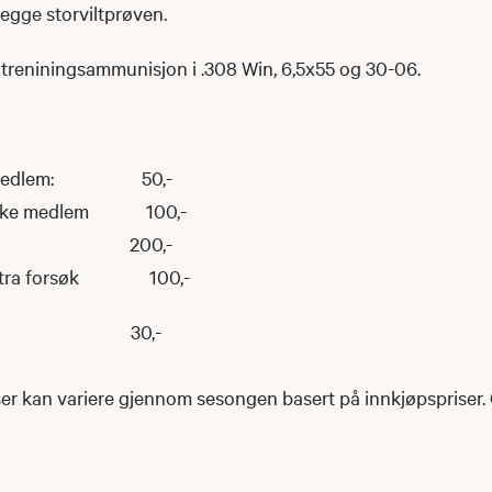
legge storviltprøven.
g treniningsammunisjon i .308 Win, 6,5x55 og 30-06.
e - medlem: 50,-
- ikke medlem 100,-
ing 200,-
ekstra forsøk 100,-
lagg 30,-
r kan variere gjennom sesongen basert på innkjøpspriser. G