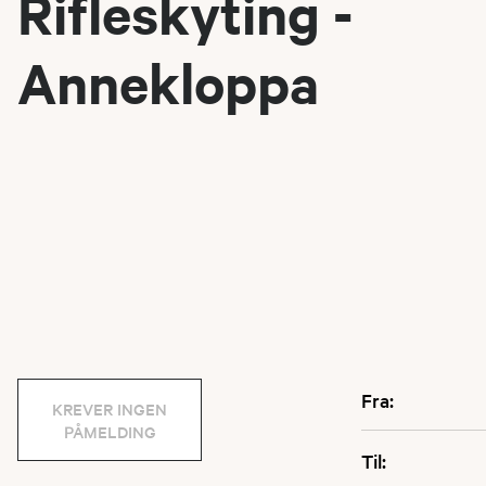
Rifleskyting -
Annekloppa
Fra:
KREVER INGEN
PÅMELDING
Til: