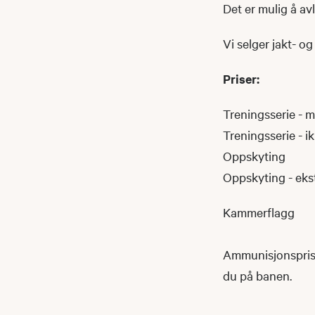
Det er mulig å av
Vi selger jakt- o
Priser:
Treningsseri
Treningsserie 
Oppskyt
Oppskyting - 
Kammerf
Ammunisjonsprise
du på banen.