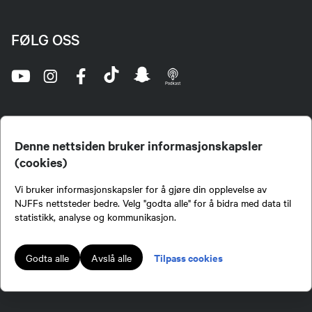
FØLG OSS
Denne nettsiden bruker informasjonskapsler
(cookies)
Norges Jeger- og Fiskerforbund (NJFF) er landets eneste landsdekkende organisasjon for
Vi bruker informasjonskapsler for å gjøre din opplevelse av
jegere og sportsfiskere og et av de viktigste miljøene for formidling av kunnskap om jakt og
fiske i Norge. Vi er en partipolitisk nøytral organisasjon, men har et sterkt jakt-, fiske-, og
NJFFs nettsteder bedre. Velg "godta alle" for å bidra med data til
naturpolitisk engasjement i mange saker.
statistikk, analyse og kommunikasjon.
Norges Jeger- og Fiskerforbund benytter informasjonskapsler på nettsiden.
Lokalforeninger tilsluttet Norges Jeger- og Fiskerforbund har ansvar for innhold de
Tilpass cookies
Godta alle
Avslå alle
publiserer på njff.no.