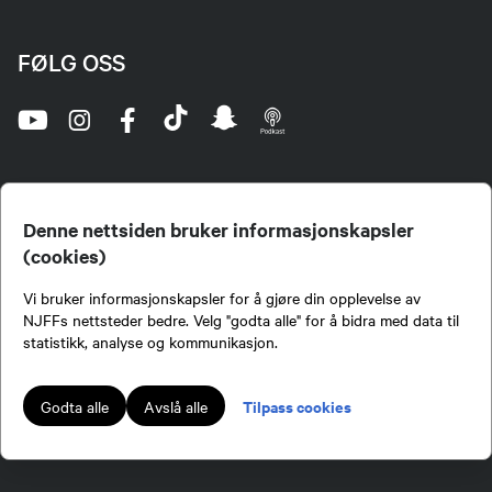
FØLG OSS
Denne nettsiden bruker informasjonskapsler
(cookies)
Norges Jeger- og Fiskerforbund (NJFF) er landets eneste landsdekkende organisasjon for
Vi bruker informasjonskapsler for å gjøre din opplevelse av
jegere og sportsfiskere og et av de viktigste miljøene for formidling av kunnskap om jakt og
fiske i Norge. Vi er en partipolitisk nøytral organisasjon, men har et sterkt jakt-, fiske-, og
NJFFs nettsteder bedre. Velg "godta alle" for å bidra med data til
naturpolitisk engasjement i mange saker.
statistikk, analyse og kommunikasjon.
Norges Jeger- og Fiskerforbund benytter informasjonskapsler på nettsiden.
Lokalforeninger tilsluttet Norges Jeger- og Fiskerforbund har ansvar for innhold de
Tilpass cookies
Godta alle
Avslå alle
publiserer på njff.no.