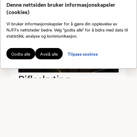
Denne nettsiden bruker informasjonskapsler
(cookies)
Vi bruker informasjonskapsler for å gjøre din opplevelse av
NJFFs nettsteder bedre. Velg "godta alle" for å bidra med data til
statistikk, analyse og kommunikasjon.
Tilpass cookies
Godta alle
Avslå alle
Rifleskyting -
Annekloppa - 13-08-
2026
Dato:
13.08.2026 kl. 18.00
Arrangør:
Rælingen JFF
Sted:
Annekloppa