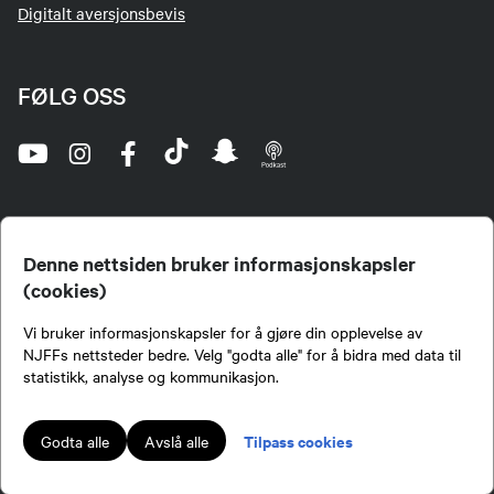
Digitalt aversjonsbevis
FØLG OSS
Denne nettsiden bruker informasjonskapsler
(cookies)
Norges Jeger- og Fiskerforbund (NJFF) er landets eneste landsdekkende organisasjon for
Vi bruker informasjonskapsler for å gjøre din opplevelse av
jegere og sportsfiskere og et av de viktigste miljøene for formidling av kunnskap om jakt og
fiske i Norge. Vi er en partipolitisk nøytral organisasjon, men har et sterkt jakt-, fiske-, og
NJFFs nettsteder bedre. Velg "godta alle" for å bidra med data til
naturpolitisk engasjement i mange saker.
statistikk, analyse og kommunikasjon.
Norges Jeger- og Fiskerforbund benytter informasjonskapsler på nettsiden.
Lokalforeninger tilsluttet Norges Jeger- og Fiskerforbund har ansvar for innhold de
Tilpass cookies
Godta alle
Avslå alle
publiserer på njff.no.