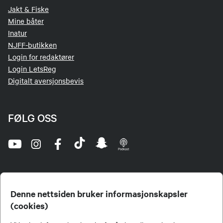
Jakt & Fiske
Mine båter
Inatur
NJFF-butikken
Login for redaktører
Login LetsReg
Digitalt aversjonsbevis
FØLG OSS
Denne nettsiden bruker informasjonskapsler
(cookies)
Norges Jeger- og Fiskerforbund (NJFF) er landets eneste landsdekkende organisasjon for