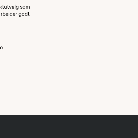
aktutvalg som
arbeider godt
e.