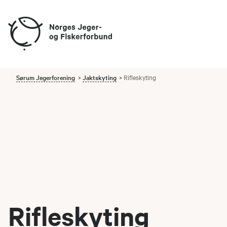
Sørum Jegerforening
Jaktskyting
Rifleskyting
Rifleskyting