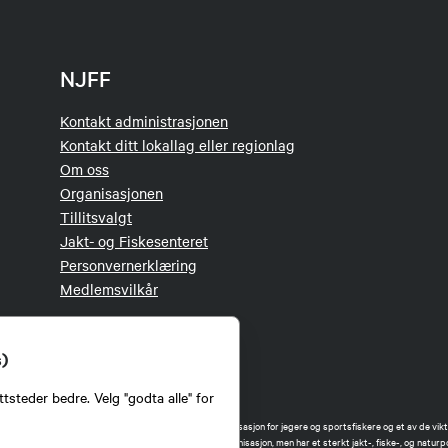
NJFF
Kontakt administrasjonen
Kontakt ditt lokallag eller regionlag
Om oss
Organisasjonen
Tillitsvalgt
Jakt- og Fiskesenteret
Personvernerklæring
Medlemsvilkår
s)
tsteder bedre. Velg "godta alle" for
orbund (NJFF) er landets eneste landsdekkende organisasjon for jegere og sportsfiskere og et av de vikti
 jakt og fiske i Norge. Vi er en partipolitisk nøytral organisasjon, men har et sterkt jakt-, fiske-, og naturpo