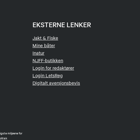
EKSTERNE LENKER
Jakt & Fiske
Mine båter
Inatur
NJFF-butikken
Login for redaktører
Login LetsReg
Digitalt aversjonsbevis
gste miljøene for
litisk