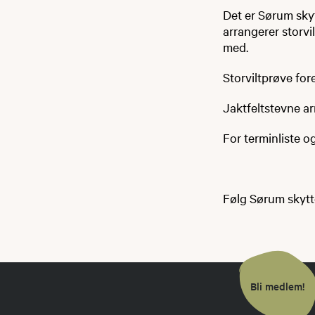
Det er Sørum skyt
arrangerer storv
med.
Storviltprøve for
Jaktfeltstevne arr
For terminliste 
Følg Sørum skytt
Bli medlem!