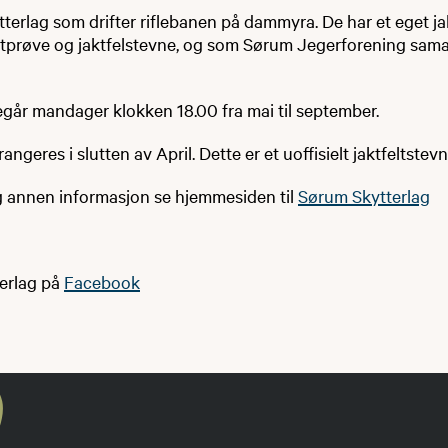
terlag som drifter riflebanen på dammyra. De har et eget j
iltprøve og jaktfelstevne, og som Sørum Jegerforening sam
egår mandager klokken 18.00 fra mai til september.
angeres i slutten av April. Dette er et uoffisielt jaktfeltstevn
og annen informasjon se hjemmesiden til
Sørum Skytterlag
erlag på
Facebook