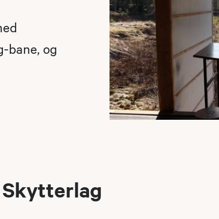
med
lg-bane, og
Skytterlag