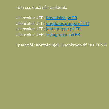
Følg oss også på Facebook:
Ullensaker JFFs
hovedside på FB
.
Ullensaker JFFs
ungdomsgruppe på FB
Ullensaker JFFs
jentegr​​uppe på FB
Ullensaker JFFs
fiskegruppe på FB​
​​Spørsmål? Kontakt Kjell Disenbroen tlf: 911 71 735