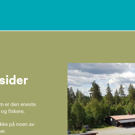
sider
om er den eneste
iskere.​​​​​
likke på noen av
er.