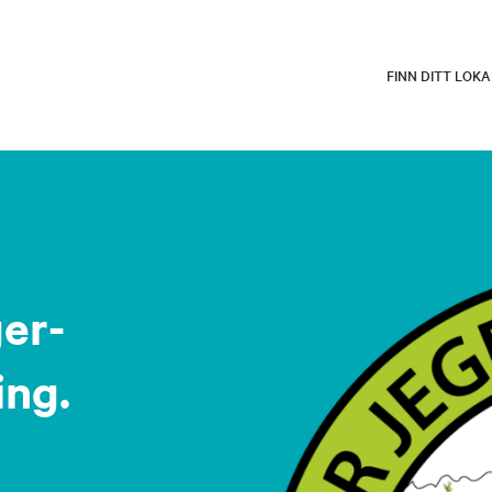
FINN DITT LOK
er-
ing.