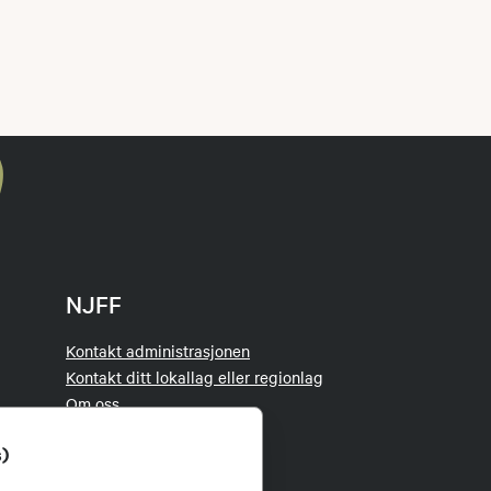
NJFF
Kontakt administrasjonen
Kontakt ditt lokallag eller regionlag
Om oss
Organisasjonen
s)
Tillitsvalgt
Jakt- og Fiskesenteret