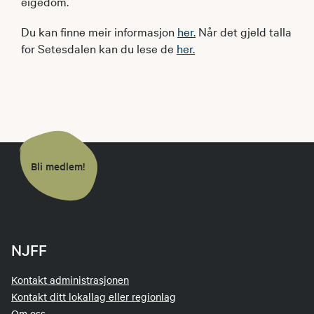
eigedom.
Du kan finne meir informasjon
her.
Når det gjeld talla
for Setesdalen kan du lese de
her.
Bli medlem!
NJFF
Kontakt administrasjonen
Kontakt ditt lokallag eller regionlag
Om oss