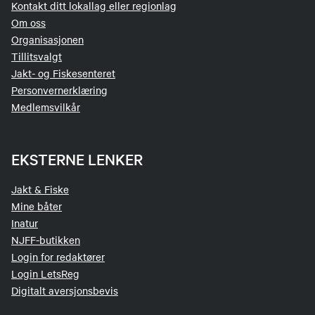
Kontakt ditt lokallag eller regionlag
Arne Hægestøyl
Om oss
Organisasjonen
Styremedlem
Tillitsvalgt
Jakt- og Fiskesenteret
90040893
Personvernerklæring
Send epost
Medlemsvilkår
EKSTERNE LENKER
Jakt & Fiske
Mine båter
Inatur
NJFF-butikken
Login for redaktører
Login LetsReg
Digitalt aversjonsbevis