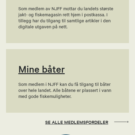
Som medlem av NJFF mottar du landets største
Guro Valle Engenes
jakt- og fiskemagasin rett hjem i postkassa. I
tillegg har du tilgang til samtlige artikler i den
Kvinnekontakt
digitale utgaven på nett.
95138036
Send epost
Mine båter
Odd Arvid Bjørnbakk
Valgkomite
Som medlem i NJFF kan du få tilgang til båter
over hele landet. Alle båtene er plassert i vann
45386843
med gode fiskemuligheter.
Send epost
Reidar Saga
SE ALLE MEDLEMSFORDELER
Valgkomite