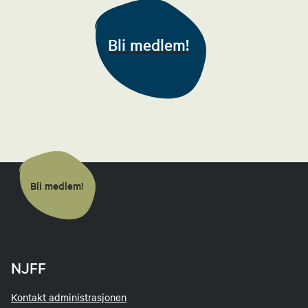
92293771
Bli medlem!
Kai Egil Berntsen
Økonomiansvarlig
91842431
Send epost
Bli medlem!
Gunvald Kvifte Risdal
Styremedlem
99349316
NJFF
Send epost
Kontakt administrasjonen