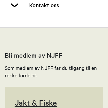
Kontakt oss
Johannes Helgesen
Leder
48000292
Bli medlem av NJFF
Send epost
Som medlem av NJFF får du tilgang til en
Leif Bjørnbakk
rekke fordeler.
Nestleder
97677943
Send epost
Jakt & Fiske