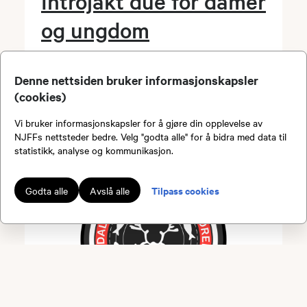
Introjakt due for damer
og ungdom
Dato:
20.08.2026 kl. 17.30
Denne nettsiden bruker informasjonskapsler
Arrangør:
Arendal JFF
(cookies)
Sted:
Haugenesveien 80, 4849 Arendal
Vi bruker informasjonskapsler for å gjøre din opplevelse av
NJFFs nettsteder bedre. Velg "godta alle" for å bidra med data til
statistikk, analyse og kommunikasjon.
Tilpass cookies
Godta alle
Avslå alle