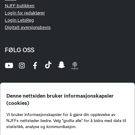
NJFF-butikken
Login for redaktører
Login LetsReg
Digitalt aversjonsbevis
FØLG OSS
Denne nettsiden bruker informasjonskapsler
(cookies)
Norges Jeger- og Fiskerforbund (NJFF) er landets eneste landsdekkende organisasjon for
Vi bruker informasjonskapsler for å gjøre din opplevelse av
jegere og sportsfiskere og et av de viktigste miljøene for formidling av kunnskap om jakt og
fiske i Norge. Vi er en partipolitisk nøytral organisasjon, men har et sterkt jakt-, fiske-, og
NJFFs nettsteder bedre. Velg "godta alle" for å bidra med data til
naturpolitisk engasjement i mange saker.
statistikk, analyse og kommunikasjon.
Norges Jeger- og Fiskerforbund benytter informasjonskapsler på nettsiden.