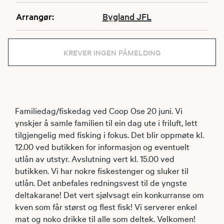
Arrangør:
Bygland JFL
KREVER INGEN PÅMELDING
Familiedag/fiskedag ved Coop Ose 20 juni. Vi
ynskjer å samle familien til ein dag ute i friluft, lett
tilgjengelig med fisking i fokus. Det blir oppmøte kl.
12.00 ved butikken for informasjon og eventuelt
utlån av utstyr. Avslutning vert kl. 15.00 ved
butikken. Vi har nokre fiskestenger og sluker til
utlån. Det anbefales redningsvest til de yngste
deltakarane! Det vert sjølvsagt ein konkurranse om
kven som får størst og flest fisk! Vi serverer enkel
mat og noko drikke til alle som deltek. Velkomen!