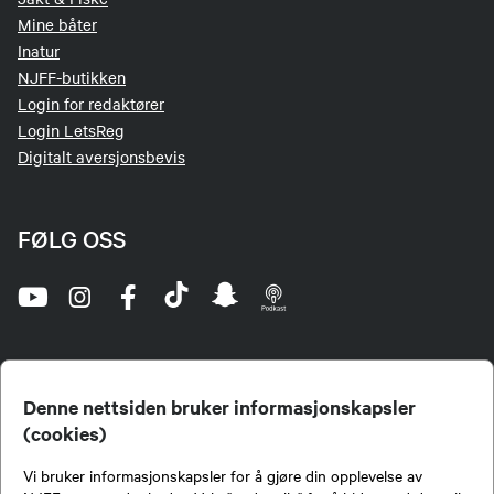
Mine båter
Inatur
NJFF-butikken
Login for redaktører
Login LetsReg
Digitalt aversjonsbevis
FØLG OSS
Denne nettsiden bruker informasjonskapsler
(cookies)
Norges Jeger- og Fiskerforbund (NJFF) er landets eneste landsdekkende organisasjon for
Vi bruker informasjonskapsler for å gjøre din opplevelse av
jegere og sportsfiskere og et av de viktigste miljøene for formidling av kunnskap om jakt og
fiske i Norge. Vi er en partipolitisk nøytral organisasjon, men har et sterkt jakt-, fiske-, og