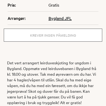
Pris:
Gratis
Arrangør:
Bygland JFL
KREVER INGEN PÅMELDING
Det vert arrangert leirduveskjoting for ungdom i
Bygland. Oppmøte ved leirduvebanen i Bygland frå
kl. 18.00 og utover. Tak med øyreværn om du har. Vi
har 4 hagler/våpen til utlån. Skal du ha med eige
våpen, må du ha med ein føresett, om du ikkje har
jegerprøva! Skot og duver får du på banen. Kan
være lurt å ha på tjukk genser. Du vil få god
opplæring i bruk og tryggleik! Alt er gratis!