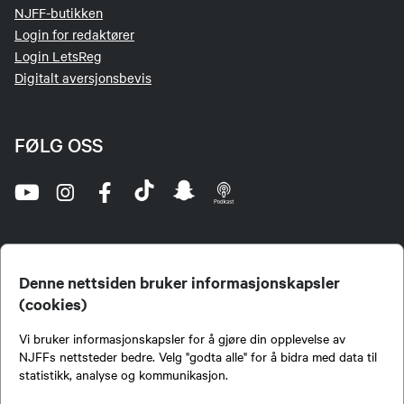
NJFF-butikken
Login for redaktører
Login LetsReg
Digitalt aversjonsbevis
FØLG OSS
Denne nettsiden bruker informasjonskapsler
(cookies)
Norges Jeger- og Fiskerforbund (NJFF) er landets eneste landsdekkende organisasjon for
Vi bruker informasjonskapsler for å gjøre din opplevelse av
jegere og sportsfiskere og et av de viktigste miljøene for formidling av kunnskap om jakt og
fiske i Norge. Vi er en partipolitisk nøytral organisasjon, men har et sterkt jakt-, fiske-, og
NJFFs nettsteder bedre. Velg "godta alle" for å bidra med data til
naturpolitisk engasjement i mange saker.
statistikk, analyse og kommunikasjon.
Norges Jeger- og Fiskerforbund benytter informasjonskapsler på nettsiden.