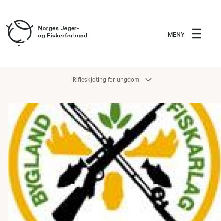
MENY
Rifleskjoting for ungdom