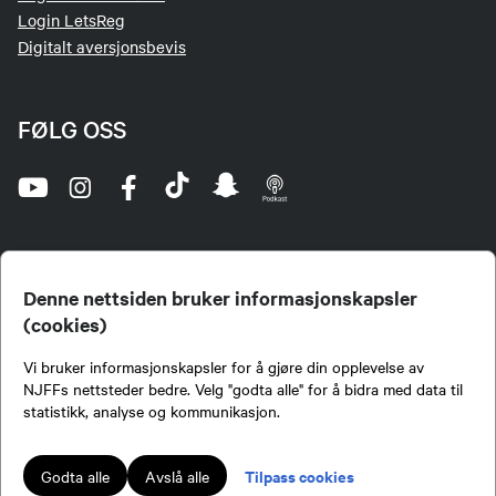
Login LetsReg
Digitalt aversjonsbevis
FØLG OSS
Denne nettsiden bruker informasjonskapsler
(cookies)
Norges Jeger- og Fiskerforbund (NJFF) er landets eneste landsdekkende organisasjon for
Vi bruker informasjonskapsler for å gjøre din opplevelse av
jegere og sportsfiskere og et av de viktigste miljøene for formidling av kunnskap om jakt og
fiske i Norge. Vi er en partipolitisk nøytral organisasjon, men har et sterkt jakt-, fiske-, og
NJFFs nettsteder bedre. Velg "godta alle" for å bidra med data til
naturpolitisk engasjement i mange saker.
statistikk, analyse og kommunikasjon.
Norges Jeger- og Fiskerforbund benytter informasjonskapsler på nettsiden.
Lokalforeninger tilsluttet Norges Jeger- og Fiskerforbund har ansvar for innhold de
Tilpass cookies
Godta alle
Avslå alle
publiserer på njff.no.