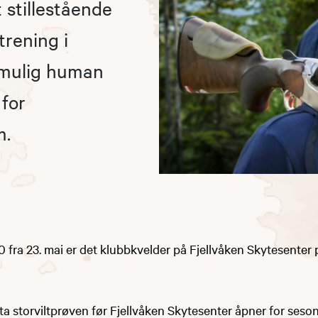
stillestående
trening i
 mulig human
 for
m.
00 fra 23. mai er det klubbkvelder på Fjellvåken Skytesenter
ta storviltprøven før Fjellvåken Skytesenter åpner for ses