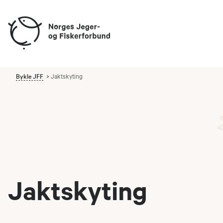
Bykle JFF
Jaktskyting
Jaktskyting