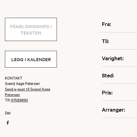
Fra:
PÅMELDINGSINFO I
TEKSTEN
Til:
Varighet:
LEGG I KALENDER
Sted:
KONTAKT
Svend Aage Petersen
Send e-post til Svend Aage
Pris:
Petersen
Tlf:
97589890
Arrangør:
Del: