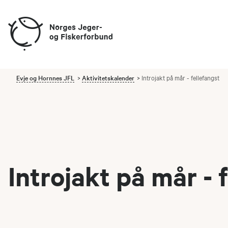
Evje og Hornnes JFL
Aktivitetskalender
Introjakt på mår - fellefangst
Introjakt på mår - 