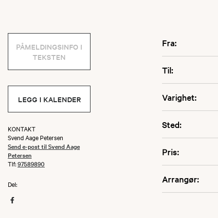
Fra:
PÅMELDINGSINFO I
TEKSTEN
Til:
Varighet:
LEGG I KALENDER
Sted:
KONTAKT
Svend Aage Petersen
Send e-post til Svend Aage
Pris:
Petersen
Tlf:
97589890
Arrangør:
Del: