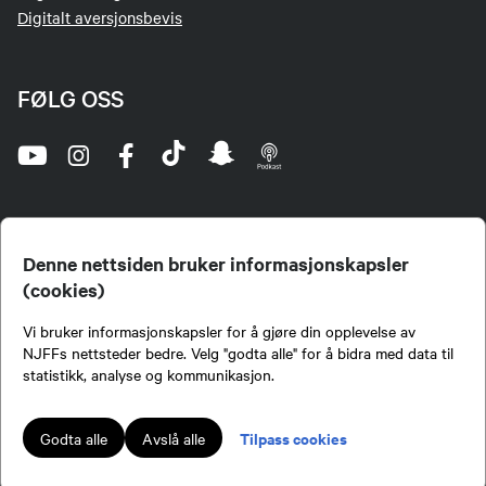
Digitalt aversjonsbevis
FØLG OSS
Denne nettsiden bruker informasjonskapsler
(cookies)
Norges Jeger- og Fiskerforbund (NJFF) er landets eneste landsdekkende organisasjon for
Vi bruker informasjonskapsler for å gjøre din opplevelse av
jegere og sportsfiskere og et av de viktigste miljøene for formidling av kunnskap om jakt og
fiske i Norge. Vi er en partipolitisk nøytral organisasjon, men har et sterkt jakt-, fiske-, og
NJFFs nettsteder bedre. Velg "godta alle" for å bidra med data til
naturpolitisk engasjement i mange saker.
statistikk, analyse og kommunikasjon.
Norges Jeger- og Fiskerforbund benytter informasjonskapsler på nettsiden.
Lokalforeninger tilsluttet Norges Jeger- og Fiskerforbund har ansvar for innhold de
Tilpass cookies
Godta alle
Avslå alle
publiserer på njff.no.