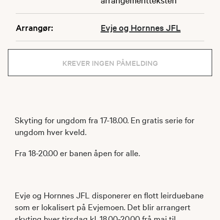
Arrangør:
Evje og Hornnes JFL
KREVER INGEN PÅMELDING
Skyting for ungdom fra 17-18.00. En gratis serie for
ungdom hver kveld.
Fra 18-20.00 er banen åpen for alle.
Evje og Hornnes JFL disponerer en flott leirduebane
som er lokalisert på Evjemoen. Det blir arrangert
skyting hver tirsdag kl. 18.00-20.00 frå mai til