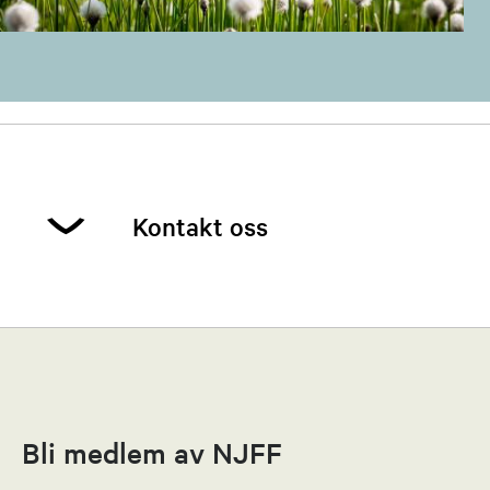
Kontakt oss
Tor Martin Buene
Leder
91570960
Bli medlem av NJFF
Send epost