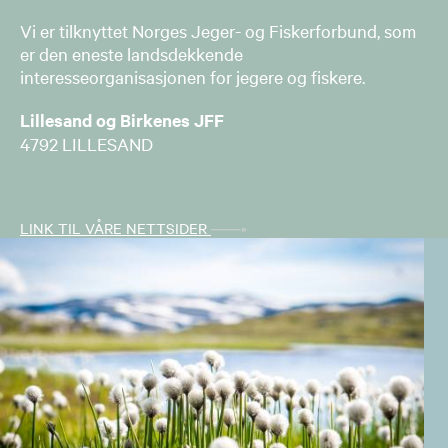
Vi er tilknyttet Norges Jeger- og Fiskerforbund, som
er den eneste landsdekkende
interesseorganisasjonen for jegere og fiskere.
Lillesand og Birkenes JFF
4792 LILLESAND
LINK TIL VÅRE NETTSIDER