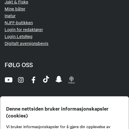
Jakt & Fiske
Mine båter
Inatur
NJFF-butikken
Login for redaktører
Login LetsReg
Digitalt aversjonsbevis
FØLG OSS
Denne nettsiden bruker informasjonskapsler
(cookies)
Norges Jeger- og Fiskerforbund (NJFF) er landets eneste landsdekkende organisasjon for
Vi bruker informasjonskapsler for å gjøre din opplevelse av
jegere og sportsfiskere og et av de viktigste miljøene for formidling av kunnskap om jakt og