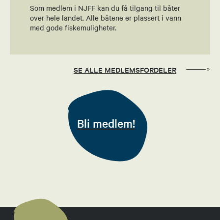
Økonomiansvarlig
Som medlem i NJFF kan du få tilgang til båter
over hele landet. Alle båtene er plassert i vann
91101772
med gode fiskemuligheter.
Send epost
Finn Jarle Nielsen
SE ALLE MEDLEMSFORDELER
Leder fiskeutvalg
91663294
Bli medlem!