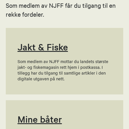
Som medlem av NJFF får du tilgang til en
Roy Arne Mikkelsen
rekke fordeler.
Nestleder
91101772
Send epost
Jakt & Fiske
Som medlem av NJFF mottar du landets største
Tor Martin Buene
jakt- og fiskemagasin rett hjem i postkassa. I
tillegg har du tilgang til samtlige artikler i den
Leder jaktutvalg
digitale utgaven på nett.
91570960
Send epost
Mine båter
Roy Arne Mikkelsen