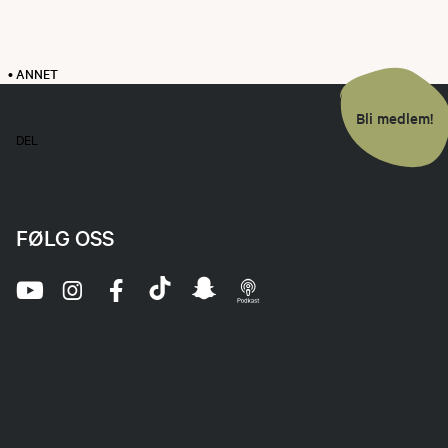
• ANNET
Bli medlem!
DEL
FØLG OSS