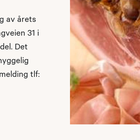
g av årets
gveien 31 i
del. Det
hyggelig
elding tlf: