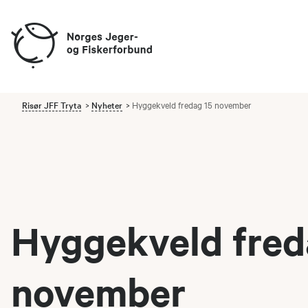
Risør JFF Tryta
Nyheter
Hyggekveld fredag 15 november
Hyggekveld fred
november