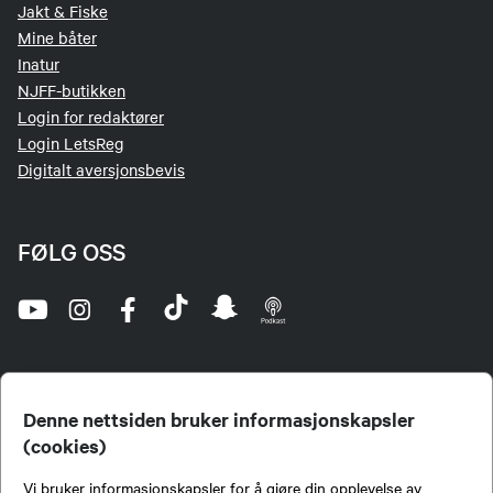
Jakt & Fiske
Mine båter
Inatur
NJFF-butikken
Login for redaktører
Login LetsReg
Digitalt aversjonsbevis
FØLG OSS
Denne nettsiden bruker informasjonskapsler
(cookies)
Norges Jeger- og Fiskerforbund (NJFF) er landets eneste landsdekkende organisasjon for
Vi bruker informasjonskapsler for å gjøre din opplevelse av
jegere og sportsfiskere og et av de viktigste miljøene for formidling av kunnskap om jakt og