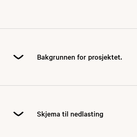
Bakgrunnen for prosjektet.
NJFF-Vest-Agder og NJFF-Aust-Agder fikk en
god slump penger av NJFF sentralt for å
gjennomføre tiltak som kan betre forholdene for
sjøørreten langs Agderkysten. Samt få i gang
Skjema til nedlasting
prosjektet sjøørettrike.