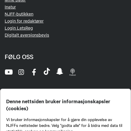
Inatur
NJFF-butikken
Login for redaktører
Login LetsReg
Digitalt aversjonsbevis
FØLG OSS
Denne nettsiden bruker informasjonskapsler
(cookies)
Norges Jeger- og Fiskerforbund (NJFF) er landets eneste landsdekkende organisasjon for
Vi bruker informasjonskapsler for å gjøre din opplevelse av
jegere og sportsfiskere og et av de viktigste miljøene for formidling av kunnskap om jakt og
fiske i Norge. Vi er en partipolitisk nøytral organisasjon, men har et sterkt jakt-, fiske-, og
NJFFs nettsteder bedre. Velg "godta alle" for å bidra med data til
naturpolitisk engasjement i mange saker.