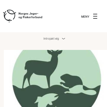
MENY
Introjakt elg