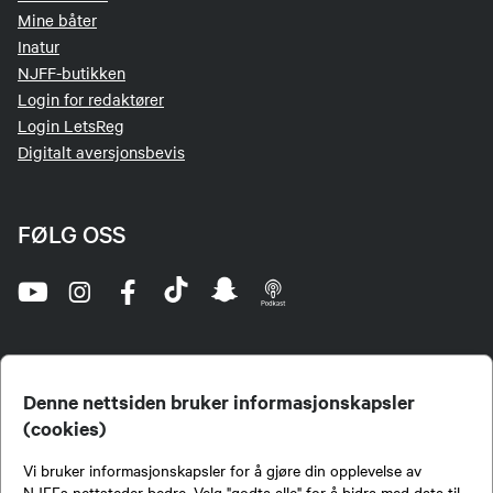
Mine båter
Inatur
NJFF-butikken
Login for redaktører
Login LetsReg
Digitalt aversjonsbevis
FØLG OSS
Denne nettsiden bruker informasjonskapsler
(cookies)
Norges Jeger- og Fiskerforbund (NJFF) er landets eneste landsdekkende organisasjon for
Vi bruker informasjonskapsler for å gjøre din opplevelse av
jegere og sportsfiskere og et av de viktigste miljøene for formidling av kunnskap om jakt og
fiske i Norge. Vi er en partipolitisk nøytral organisasjon, men har et sterkt jakt-, fiske-, og
NJFFs nettsteder bedre. Velg "godta alle" for å bidra med data til