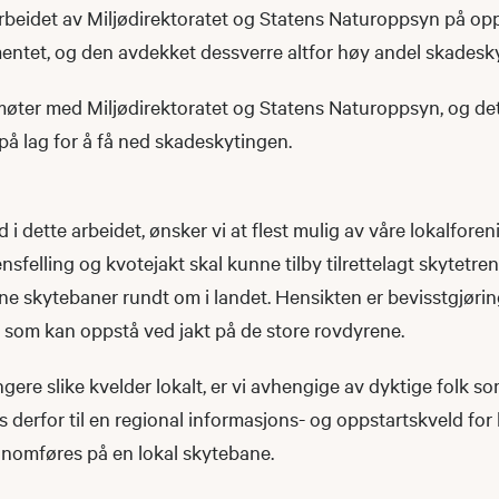
rbeidet av Miljødirektoratet og Statens Naturoppsyn på opp
entet, og den avdekket dessverre altfor høy andel skadesky
møter med Miljødirektoratet og Statens Naturoppsyn, og det
 på lag for å få ned skadeskytingen.
 i dette arbeidet, ønsker vi at flest mulig av våre lokalfore
ensfelling og kvotejakt skal kunne tilby tilrettelagt skytetre
ine skytebaner rundt om i landet. Hensikten er bevisstgjøri
 som kan oppstå ved jakt på de store rovdyrene.
gere slike kvelder lokalt, er vi avhengige av dyktige folk s
es derfor til en regional informasjons- og oppstartskveld for 
nomføres på en lokal skytebane.