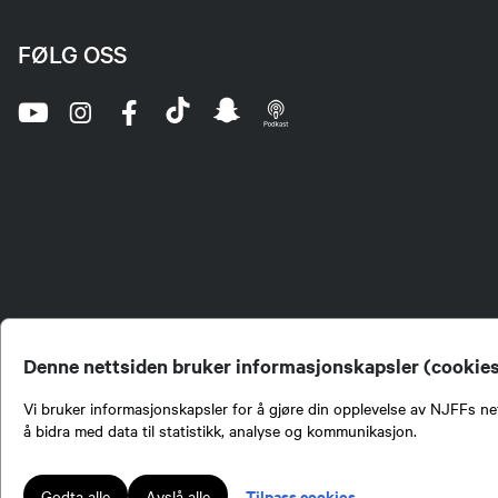
FØLG OSS
Denne nettsiden bruker informasjonskapsler (cookie
Vi bruker informasjonskapsler for å gjøre din opplevelse av NJFFs net
å bidra med data til statistikk, analyse og kommunikasjon.
Norges Jeger- og Fiskerf
formidling av kunnskap om
engasjement i mange sa
Tilpass cookies
Godta alle
Avslå alle