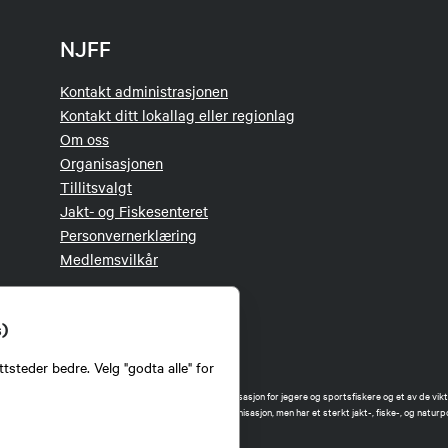
NJFF
Kontakt administrasjonen
Kontakt ditt lokallag eller regionlag
Om oss
Organisasjonen
Tillitsvalgt
Jakt- og Fiskesenteret
Personvernerklæring
Medlemsvilkår
s)
tsteder bedre. Velg "godta alle" for
orbund (NJFF) er landets eneste landsdekkende organisasjon for jegere og sportsfiskere og et av de vikti
 jakt og fiske i Norge. Vi er en partipolitisk nøytral organisasjon, men har et sterkt jakt-, fiske-, og naturpo
ker.