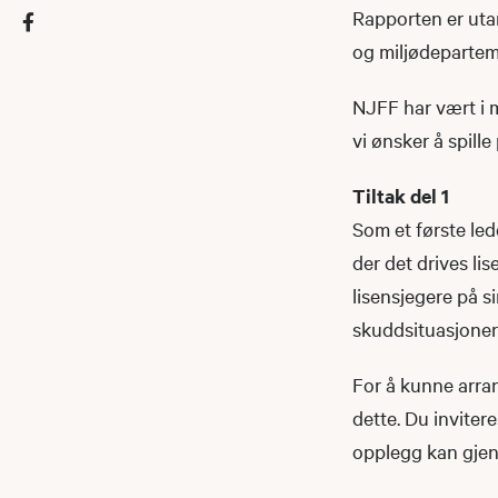
Rapporten er uta
og miljødepartem
NJFF har vært i 
vi ønsker å spille
Tiltak del 1
Som et første ledd
der det drives lis
lisensjegere på s
skuddsituasjoner
For å kunne arran
dette. Du inviter
opplegg kan gjen