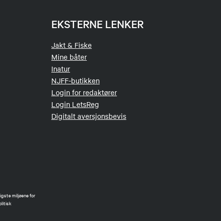
EKSTERNE LENKER
Jakt & Fiske
Mine båter
Inatur
NJFF-butikken
Login for redaktører
Login LetsReg
Digitalt aversjonsbevis
gste miljøene for
litisk