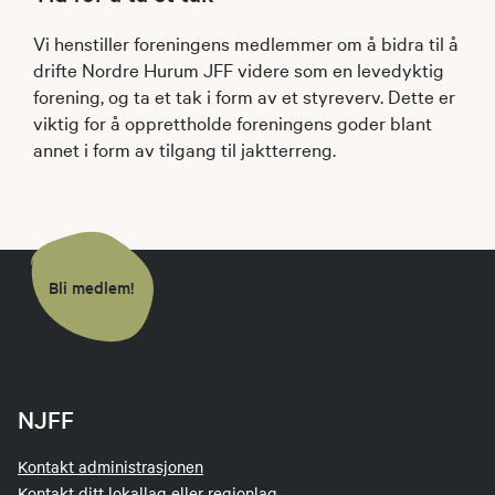
Vi henstiller foreningens medlemmer om å bidra til å
drifte Nordre Hurum JFF videre som en levedyktig
forening, og ta et tak i form av et styreverv. Dette er
viktig for å opprettholde foreningens goder blant
annet i form av tilgang til jaktterreng.
Bli medlem!
NJFF
Kontakt administrasjonen
Kontakt ditt lokallag eller regionlag