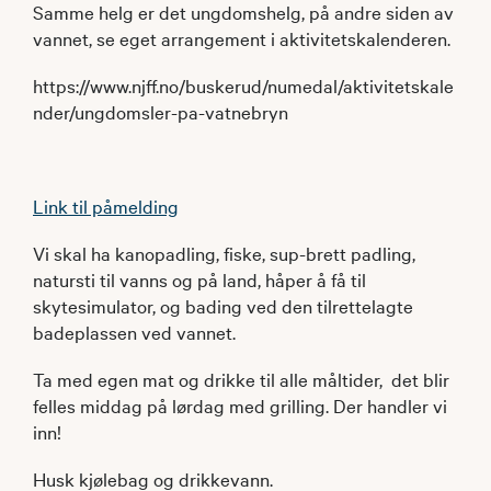
Samme helg er det ungdomshelg, på andre siden av
vannet, se eget arrangement i aktivitetskalenderen.
https://www.njff.no/buskerud/numedal/aktivitetskale
nder/ungdomsler-pa-vatnebryn
Link til påmelding
Vi skal ha kanopadling, fiske, sup-brett padling,
natursti til vanns og på land, håper å få til
skytesimulator, og bading ved den tilrettelagte
badeplassen ved vannet.
Ta med egen mat og drikke til alle måltider, det blir
felles middag på lørdag med grilling. Der handler vi
inn!
Husk kjølebag og drikkevann.