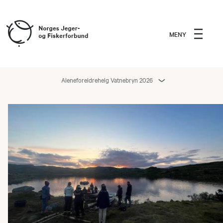
MENY
Aleneforeldrehelg Vatnebryn 2026