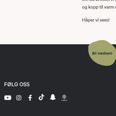
og kopp til varm 
Håper vi sees!
Bli medlem!
FØLG OSS