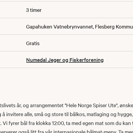
3 timer
Gapahuken Vatnebrynvannet, Flesberg Komm
Gratis
Numedal Jeger og Fiskerforening
ftslivets år, og arrangementet "Hele Norge Spiser Ute", øns
 å invitere alle, små og store til bålkos, matlaging og hygg
Vi fyrer bål fra klokka 12:00, ta med egen mat som du kan t
serverer også litt fra vår internasjonale bålmat-meny. Ta me