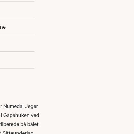
une
ker Numedal Jeger
e, i Gapahuken ved
ilberede på bålet
d Sitteunderlag