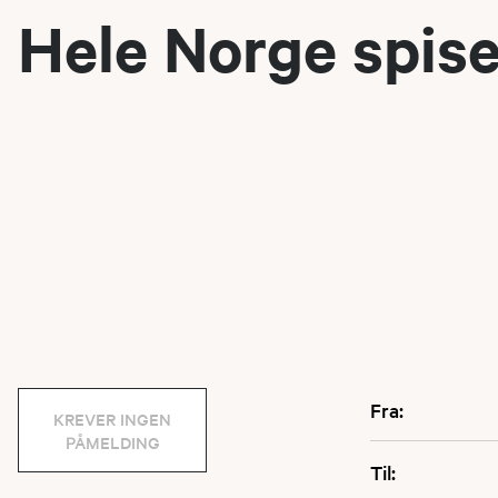
Hele Norge spise
Fra:
KREVER INGEN
PÅMELDING
Til: