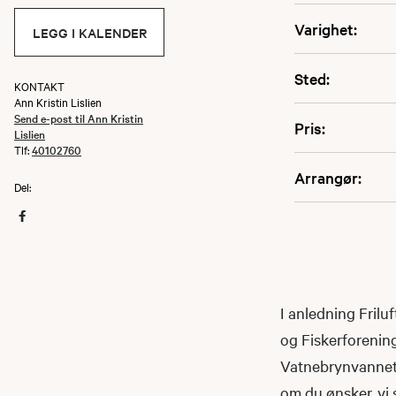
Varighet:
LEGG I KALENDER
Sted:
KONTAKT
Ann Kristin Lislien
Send e-post til Ann Kristin
Pris:
Lislien
Tlf:
40102760
Arrangør:
Del:
I anledning Frilu
og Fiskerforening
Vatnebrynvannet. 
om du ønsker, vi 