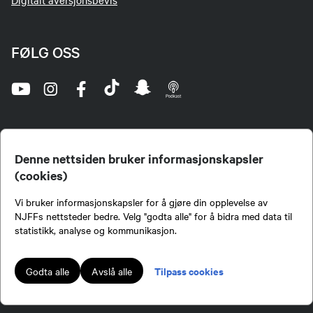
Digitalt aversjonsbevis
FØLG OSS
Denne nettsiden bruker informasjonskapsler
(cookies)
Norges Jeger- og Fiskerforbund (NJFF) er landets eneste landsdekkende organisasjon for
Vi bruker informasjonskapsler for å gjøre din opplevelse av
jegere og sportsfiskere og et av de viktigste miljøene for formidling av kunnskap om jakt og
fiske i Norge. Vi er en partipolitisk nøytral organisasjon, men har et sterkt jakt-, fiske-, og
NJFFs nettsteder bedre. Velg "godta alle" for å bidra med data til
naturpolitisk engasjement i mange saker.
statistikk, analyse og kommunikasjon.
Norges Jeger- og Fiskerforbund benytter informasjonskapsler på nettsiden.
Lokalforeninger tilsluttet Norges Jeger- og Fiskerforbund har ansvar for innhold de
Tilpass cookies
Godta alle
Avslå alle
publiserer på njff.no.