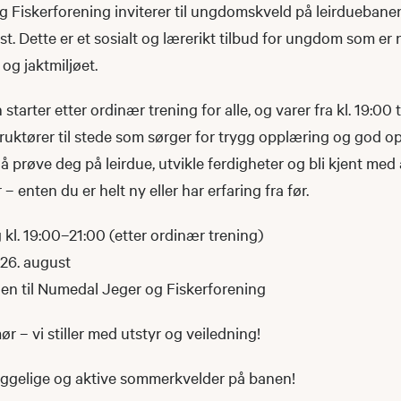
 Fiskerforening inviterer til ungdomskveld på leirduebane
ust. Dette er et sosialt og lærerikt tilbud for ungdom som er
v og jaktmiljøet.
rter etter ordinær trening for alle, og varer fra kl. 19:00 til
ruktører til stede som sørger for trygg opplæring og god op
 å prøve deg på leirdue, utvikle ferdigheter og bli kjent me
 enten du er helt ny eller har erfaring fra før.
kl. 19:00–21:00 (etter ordinær trening)
 26. august
n til Numedal Jeger og Fiskerforening
 – vi stiller med utstyr og veiledning!
ggelige og aktive sommerkvelder på banen!