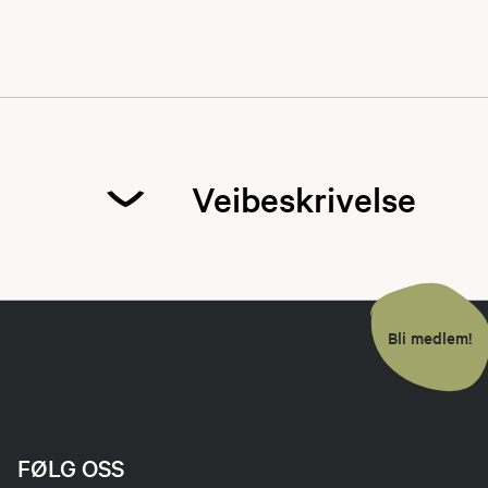
Veibeskrivelse
Bli medlem!
FØLG OSS