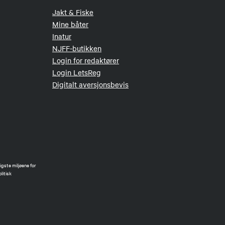
Jakt & Fiske
Mine båter
Inatur
NJFF-butikken
Login for redaktører
Login LetsReg
Digitalt aversjonsbevis
gste miljøene for
litisk