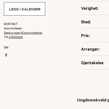
Varighet:
LEGG I KALENDER
Sted:
KONTAKT
snorre kleven
Send e-post til snorre kleven
Pris:
Tlf:
47300246
Del:
Arrangør:
Gjentakelse
Ungdomskveld på