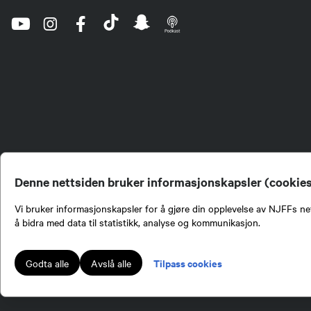
Denne nettsiden bruker informasjonskapsler (cookie
Vi bruker informasjonskapsler for å gjøre din opplevelse av NJFFs net
å bidra med data til statistikk, analyse og kommunikasjon.
Norges Jeger- og Fiskerf
formidling av kunnskap om
engasjement i mange sa
Tilpass cookies
Godta alle
Avslå alle
Norges Jeger- og Fisker
Lokalforeninger tilslutte