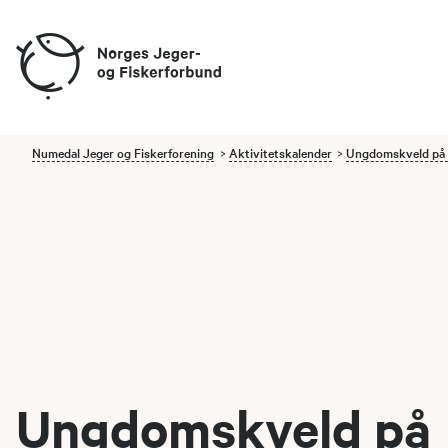
Numedal Jeger og Fiskerforening
Aktivitetskalender
Ungdomskveld på 
Ungdomskveld på