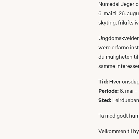
Numedal Jeger og
6. mai til 26. aug
skyting, friluftsli
Ungdomskvelden sta
være erfarne inst
du muligheten til
samme interesser –
Tid:
Hver onsdag 
Periode:
6. mai –
Sted:
Leirduebane
Ta med godt humør
Velkommen til hy