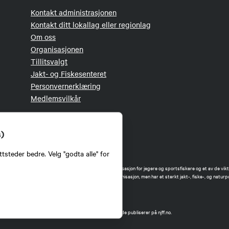
Kontakt administrasjonen
Kontakt ditt lokallag eller regionlag
Om oss
Organisasjonen
Tillitsvalgt
Jakt- og Fiskesenteret
Personvernerklæring
Medlemsvilkår
s)
tsteder bedre. Velg "godta alle" for
orbund (NJFF) er landets eneste landsdekkende organisasjon for jegere og sportsfiskere og et av de vikti
 jakt og fiske i Norge. Vi er en partipolitisk nøytral organisasjon, men har et sterkt jakt-, fiske-, og naturpo
ker.
forbund benytter informasjonskapsler på nettsiden.
t Norges Jeger- og Fiskerforbund har ansvar for innhold de publiserer på njff.no.