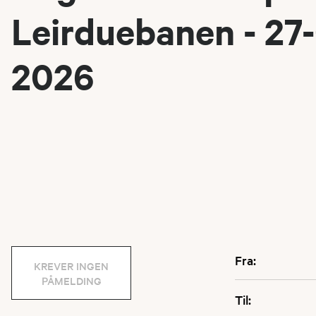
Leirduebanen - 27
2026
Fra:
KREVER INGEN
PÅMELDING
Til: