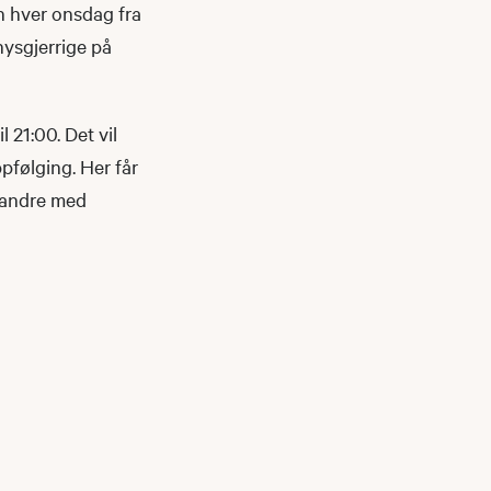
n hver onsdag fra
 nysgjerrige på
 21:00. Det vil
pfølging. Her får
d andre med