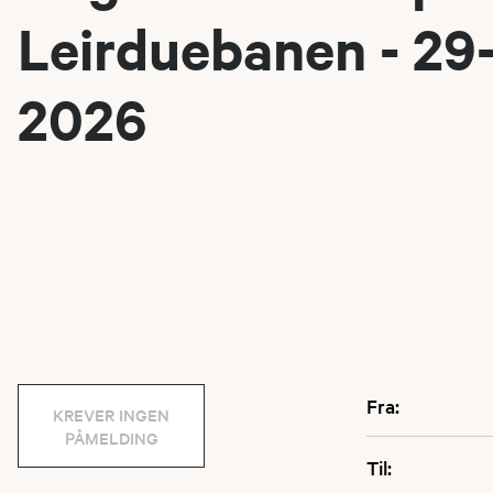
Leirduebanen - 29
2026
Fra:
KREVER INGEN
PÅMELDING
Til: