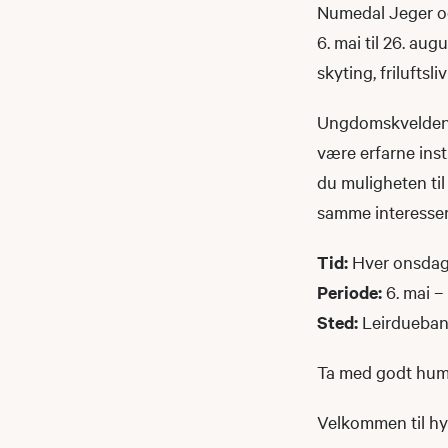
Numedal Jeger og
6. mai til 26. aug
skyting, friluftsli
Ungdomskvelden sta
være erfarne inst
du muligheten til
samme interesser –
Tid:
Hver onsdag 
Periode:
6. mai –
Sted:
Leirduebane
Ta med godt humør
Velkommen til hy