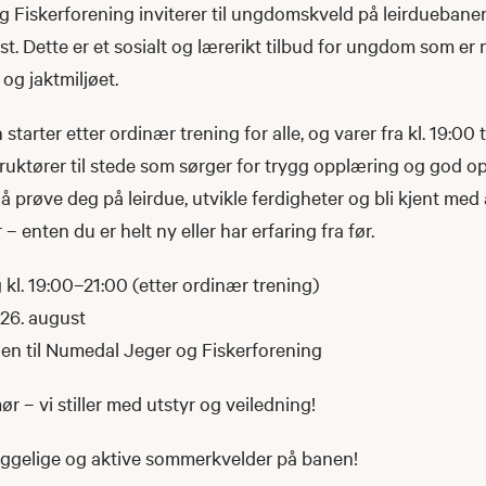
 Fiskerforening inviterer til ungdomskveld på leirduebane
ust. Dette er et sosialt og lærerikt tilbud for ungdom som er
v og jaktmiljøet.
rter etter ordinær trening for alle, og varer fra kl. 19:00 til
ruktører til stede som sørger for trygg opplæring og god op
 å prøve deg på leirdue, utvikle ferdigheter og bli kjent me
 enten du er helt ny eller har erfaring fra før.
kl. 19:00–21:00 (etter ordinær trening)
 26. august
n til Numedal Jeger og Fiskerforening
 – vi stiller med utstyr og veiledning!
ggelige og aktive sommerkvelder på banen!