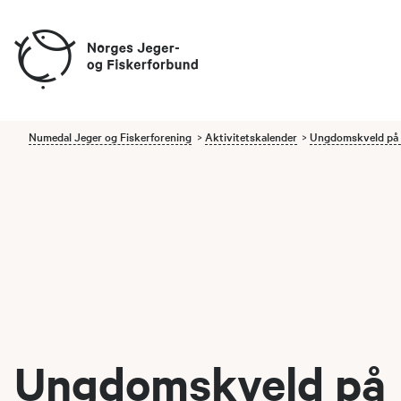
Numedal Jeger og Fiskerforening
Aktivitetskalender
Ungdomskveld på 
Ungdomskveld på