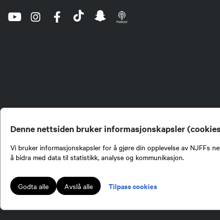
Denne nettsiden bruker informasjonskapsler (cookie
Vi bruker informasjonskapsler for å gjøre din opplevelse av NJFFs net
å bidra med data til statistikk, analyse og kommunikasjon.
Norges Jeger- og Fiskerf
formidling av kunnskap om
engasjement i mange sa
Tilpass cookies
Godta alle
Avslå alle
Norges Jeger- og Fisker
Lokalforeninger tilslutte