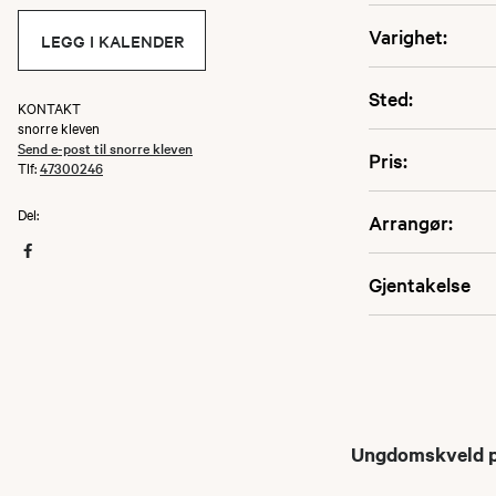
Varighet:
LEGG I KALENDER
Sted:
KONTAKT
snorre kleven
Send e-post til snorre kleven
Pris:
Tlf:
47300246
Del:
Arrangør:
Gjentakelse
Ungdomskveld på