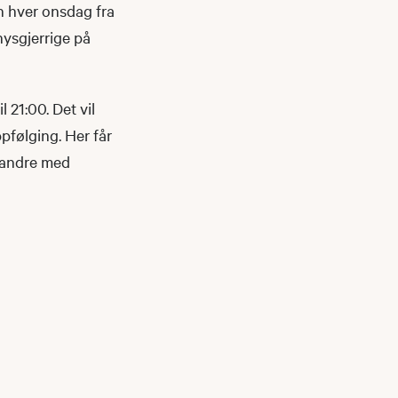
n hver onsdag fra
 nysgjerrige på
 21:00. Det vil
pfølging. Her får
d andre med