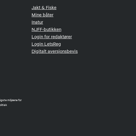
Jakt & Fiske
Mine båter
Inatur
NJFF-butikken
Login for redaktører
Login LetsReg
Digitalt aversjonsbevis
gste miljøene for
litisk