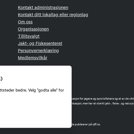
Kontakt administrasjonen
Kontakt ditt lokallag eller regionlag
Om oss
Organisasjonen
Tillitsvalgt
Jakt- og Fiskesenteret
Personvernerklæring
Medlemsvilkår
s)
tsteder bedre. Velg "godta alle" for
orbund (NJFF) er landets eneste landsdekkende organisasjon for jegere og sportsfiskere og et av de vikti
 jakt og fiske i Norge. Vi er en partipolitisk nøytral organisasjon, men har et sterkt jakt-, fiske-, og naturpo
ker.
forbund benytter informasjonskapsler på nettsiden.
t Norges Jeger- og Fiskerforbund har ansvar for innhold de publiserer på njff.no.