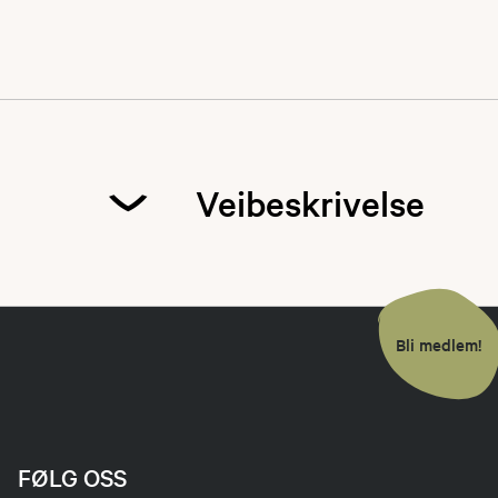
Veibeskrivelse
Bli medlem!
FØLG OSS