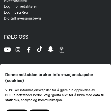
NJFF-butikken
Login for redaktører
Login LetsReg
Digitalt aversjonsbevis
FØLG OSS
Denne nettsiden bruker informasjonskapsler
(cookies)
Norges Jeger- og Fiskerforbund (NJFF) er landets eneste landsdekkende organisasjon for
Vi bruker informasjonskapsler for å gjøre din opplevelse av
jegere og sportsfiskere og et av de viktigste miljøene for formidling av kunnskap om jakt og
fiske i Norge. Vi er en partipolitisk nøytral organisasjon, men har et sterkt jakt-, fiske-, og
NJFFs nettsteder bedre. Velg "godta alle" for å bidra med data til
naturpolitisk engasjement i mange saker.
statistikk, analyse og kommunikasjon.
Norges Jeger- og Fiskerforbund benytter informasjonskapsler på nettsiden.