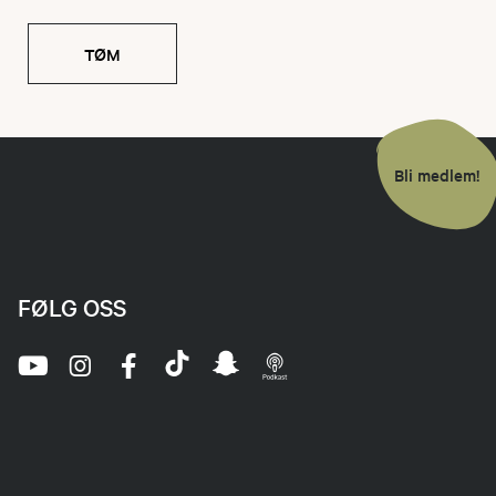
TØM
Bli medlem!
FØLG OSS