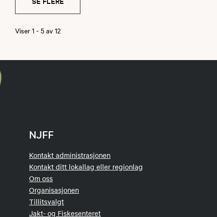
SE FLERE
Viser
1
-
5
av
12
NJFF
Kontakt administrasjonen
Kontakt ditt lokallag eller regionlag
Om oss
Organisasjonen
Tillitsvalgt
Jakt- og Fiskesenteret