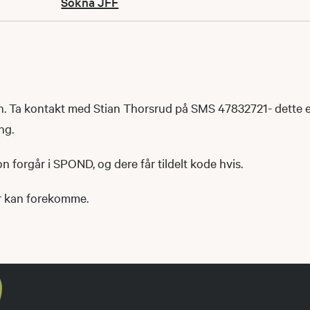
Sokna JFF
n. Ta kontakt med Stian Thorsrud på SMS 47832721- dette 
ng.
 forgår i SPOND, og dere får tildelt kode hvis.
er kan forekomme.