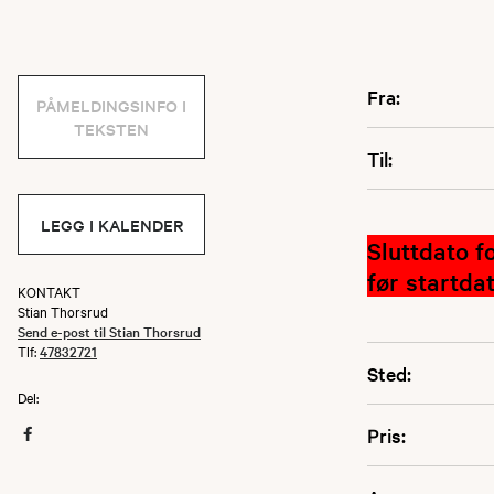
Fra:
PÅMELDINGSINFO I
TEKSTEN
Til:
LEGG I KALENDER
Sluttdato f
før startdat
KONTAKT
Stian Thorsrud
Send e-post til Stian Thorsrud
Tlf:
47832721
Sted:
Del:
Pris: