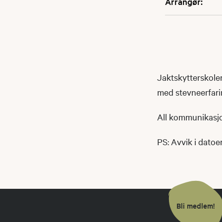
Arrangør:
Jaktskytterskole
med stevneerfari
All kommunikasjon
PS: Avvik i dato
Bli medlem!