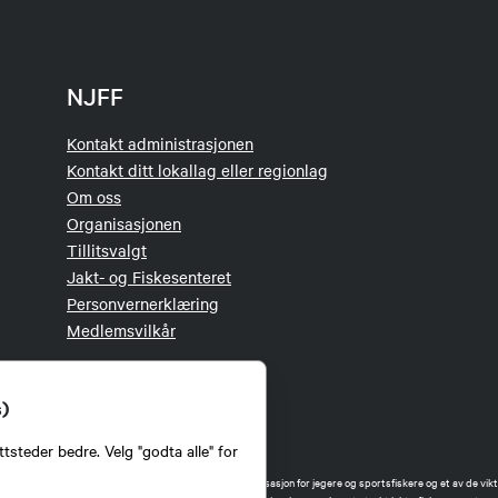
NJFF
Kontakt administrasjonen
Kontakt ditt lokallag eller regionlag
Om oss
Organisasjonen
Tillitsvalgt
Jakt- og Fiskesenteret
Personvernerklæring
Medlemsvilkår
s)
tsteder bedre. Velg "godta alle" for
orbund (NJFF) er landets eneste landsdekkende organisasjon for jegere og sportsfiskere og et av de vikti