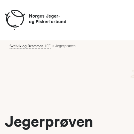
Svelvik og Drammen JFF
Jegerprøven
Jegerprøven