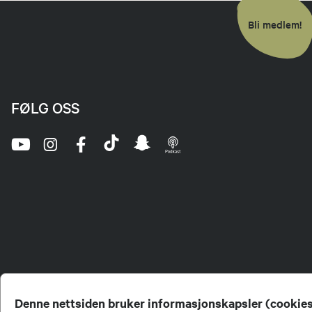
Bli medlem!
FØLG OSS
Denne nettsiden bruker informasjonskapsler (cookie