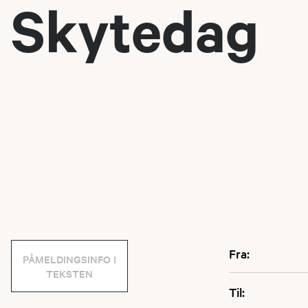
Skytedag
Fra:
PÅMELDINGSINFO I
TEKSTEN
Til: