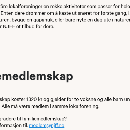
våre lokalforeninger en rekke aktiviteter som passer for hele
. Enten dere drømmer om å kaste ut snøret for første gang, 
uren, bygge en gapahuk, eller bare nyte en dag ute i natur
r NJFF et tilbud for dere.
iemedlemskap
kap koster 1320 kr og gjelder for to
voksne og alle barn un
Alle må være medlem i samme lokalforening.
radere til familiemedlemskap?
ormasjon til:
medlem@njff.no