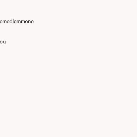
iliemedlemmene
 og