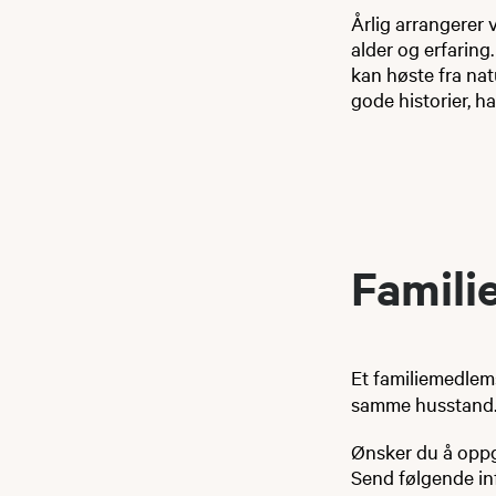
Årlig arrangerer 
alder og erfaring
kan høste fra nat
gode historier, ha
Famil
Et familiemedlems
samme husstand. 
Ønsker du å oppg
Send følgende inf