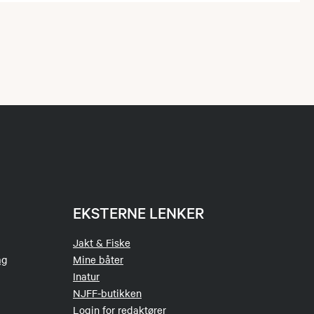
EKSTERNE LENKER
Jakt & Fiske
ag
Mine båter
Inatur
NJFF-butikken
Login for redaktører