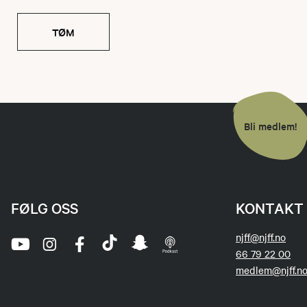
TØM
Bli medlem!
FØLG OSS
KONTAKT 
njff@njff.no
66 79 22 00
medlem@njff.n