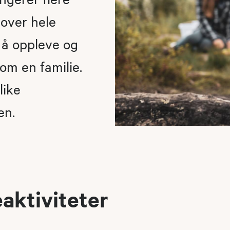
 over hele
 å oppleve og
som en familie.
like
en.
eaktiviteter