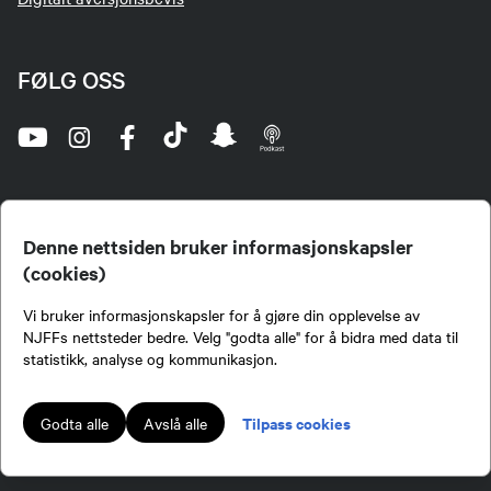
FØLG OSS
Denne nettsiden bruker informasjonskapsler
(cookies)
Norges Jeger- og Fiskerforbund (NJFF) er landets eneste landsdekkende organisasjon for
Vi bruker informasjonskapsler for å gjøre din opplevelse av
jegere og sportsfiskere og et av de viktigste miljøene for formidling av kunnskap om jakt og
fiske i Norge. Vi er en partipolitisk nøytral organisasjon, men har et sterkt jakt-, fiske-, og
NJFFs nettsteder bedre. Velg "godta alle" for å bidra med data til
naturpolitisk engasjement i mange saker.
statistikk, analyse og kommunikasjon.
Norges Jeger- og Fiskerforbund benytter informasjonskapsler på nettsiden.
Lokalforeninger tilsluttet Norges Jeger- og Fiskerforbund har ansvar for innhold de
Tilpass cookies
Godta alle
Avslå alle
publiserer på njff.no.