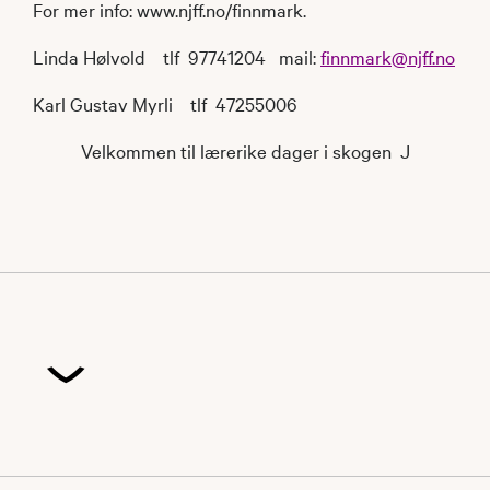
For mer info: www.njff.no/finnmark.
Linda Hølvold tlf 97741204 mail:
finnmark@njff.no
Karl Gustav Myrli tlf 47255006
Velkommen til lærerike dager i skogen J