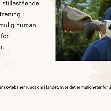
stillestående
trening i
 mulig human
 for
m.
r skytebaner rundt om i landet, hvor det er muligheter for