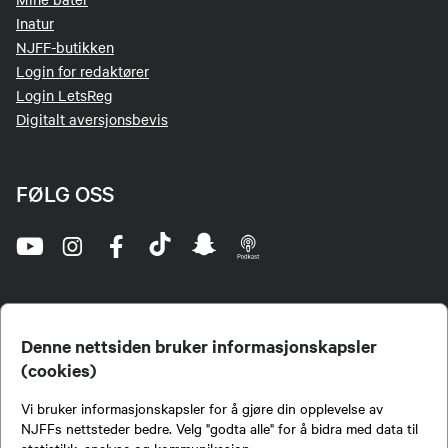
Inatur
NJFF-butikken
Login for redaktører
Login LetsReg
Digitalt aversjonsbevis
FØLG OSS
Denne nettsiden bruker informasjonskapsler
(cookies)
Norges Jeger- og Fiskerforbund (NJFF) er landets eneste landsdekkende organisasjon for
Vi bruker informasjonskapsler for å gjøre din opplevelse av
jegere og sportsfiskere og et av de viktigste miljøene for formidling av kunnskap om jakt og
fiske i Norge. Vi er en partipolitisk nøytral organisasjon, men har et sterkt jakt-, fiske-, og
NJFFs nettsteder bedre. Velg "godta alle" for å bidra med data til
naturpolitisk engasjement i mange saker.