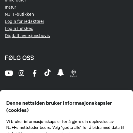
Inatur
NJFF-butikken
Login for redaktører
Login LetsReg
Digitalt aversjonsbevis
FØLG OSS
Denne nettsiden bruker informasjonskapsler
(cookies)
Norges Jeger- og Fiskerforbund (NJFF) er landets eneste landsdekkende organisasjon for
Vi bruker informasjonskapsler for å gjøre din opplevelse av
jegere og sportsfiskere og et av de viktigste miljøene for formidling av kunnskap om jakt og
fiske i Norge. Vi er en partipolitisk nøytral organisasjon, men har et sterkt jakt-, fiske-, og
NJFFs nettsteder bedre. Velg "godta alle" for å bidra med data til
naturpolitisk engasjement i mange saker.