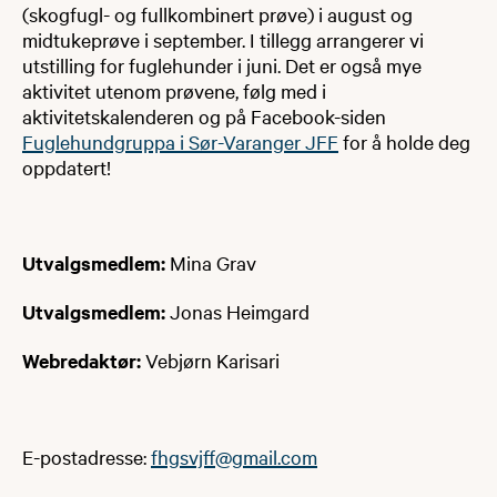
(skogfugl- og fullkombinert prøve) i august og
midtukeprøve i september. I tillegg arrangerer vi
utstilling for fuglehunder i juni. Det er også mye
aktivitet utenom prøvene, følg med i
aktivitetskalenderen og på Facebook-siden
Fuglehundgruppa i Sør-Varanger JFF
for å holde deg
oppdatert!​
Utvalgsmedlem:
Mina Grav
Utvalgsmedlem:
Jonas Heimgard
Webredaktør:
Vebjørn Karisari
E-postadresse:
fhgsvjff@gmail.com