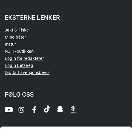
Hunden må være av en rase i gruppe 7 stående
fuglehunder
EKSTERNE LENKER
Hunden eller eier må ikke ha blitt ilagt en
disiplinær reaksjon eller være under behandling
Jakt & Fiske
av sådan.
Mine båter
Inatur
NJFF-butikken
Vedlagt følger poengberegning.
Login for redaktører
Login LetsReg
Digitalt aversjonsbevis
FØLG OSS