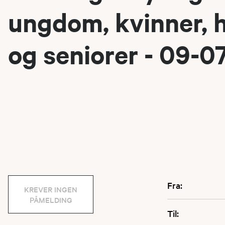
ungdom, kvinner, h
og seniorer - 09-0
Fra:
KREVER INGEN
PÅMELDING
Til: