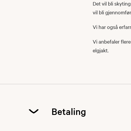
Det vil bli skyti
vil bli gjennomfø
Vi har også erfar
Vi anbefaler fler
elgjakt.
Betaling