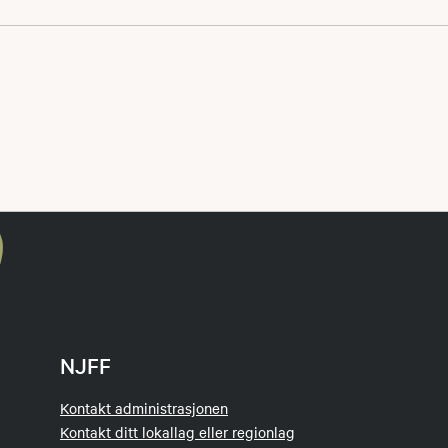
r via VIPPS og gjennomføres på banen.
uligheten for kjøp av jakt ammunisjon, husk våpenkort!!
NJFF
Kontakt administrasjonen
Kontakt ditt lokallag eller regionlag