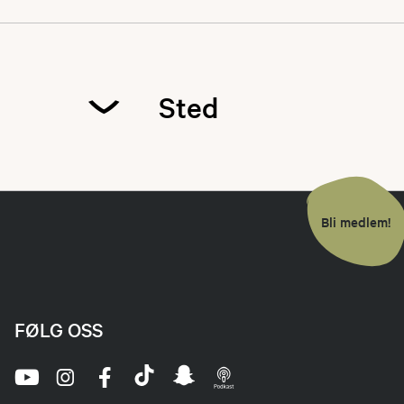
All betaling skje
Nytt av året er m
Sted
Bli medlem!
FØLG OSS