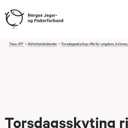
Tana JFF
Aktivitetskalender
Torsdagsskyting rifle for ungdom, kvinner,
Torsdagsskyting ri