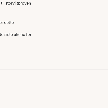
il storviltprøven
er dette
de siste ukene før