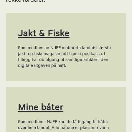
Bjørn Andre Troli
Styremedlem
95886246
Jakt & Fiske
Send epost
Som medlem av NJFF mottar du landets største
jakt- og fiskemagasin rett hjem i postkassa. I
Mai-Britt Johansen
tillegg har du tilgang til samtlige artikler i den
digitale utgaven på nett.
Leder fiskeutvalg
47440224
Send epost
Mine båter
Paul Hofseth
Styremedlem
Som medlem i NJFF kan du få tilgang til båter
over hele landet. Alle båtene er plassert i vann