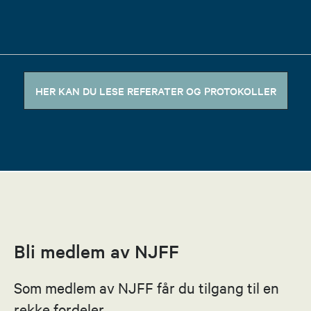
Marthe Berg Krumsvik
Leder
HER KAN DU LESE REFERATER OG PROTOKOLLER
97586527
Send epost
Magne Hansen
Nestleder
Bli medlem av NJFF
90963642
Send epost
Som medlem av NJFF får du tilgang til en
rekke fordeler.