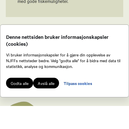
97081431
med gode fiskemuligheter.
Send epost
SE ALLE MEDLEMSFORDELER
Hege Marie Glad
Denne nettsiden bruker informasjonskapsler
Leder hagleutvalg
(cookies)
41163003
Vi bruker informasjonskapsler for å gjøre din opplevelse av
Bli medlem!
Send epost
NJFFs nettsteder bedre. Velg "godta alle" for å bidra med data til
statistikk, analyse og kommunikasjon.
Veronica Fjellberg Sagen
Tilpass cookies
Godta alle
Avslå alle
Leder jaktutvalg
97785096
Send epost
Bli medlem!