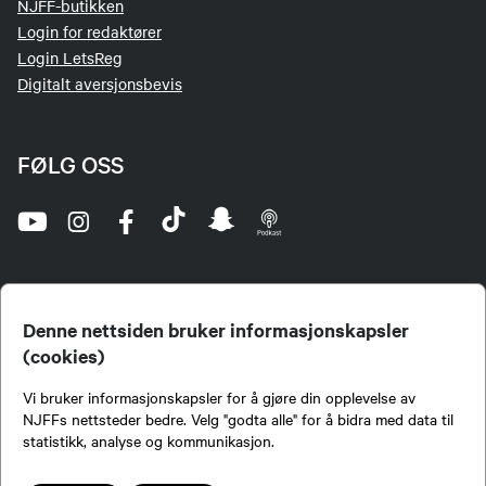
NJFF-butikken
Login for redaktører
Login LetsReg
Digitalt aversjonsbevis
FØLG OSS
Denne nettsiden bruker informasjonskapsler
(cookies)
Norges Jeger- og Fiskerforbund (NJFF) er landets eneste landsdekkende organisasjon for
Vi bruker informasjonskapsler for å gjøre din opplevelse av
jegere og sportsfiskere og et av de viktigste miljøene for formidling av kunnskap om jakt og
fiske i Norge. Vi er en partipolitisk nøytral organisasjon, men har et sterkt jakt-, fiske-, og
NJFFs nettsteder bedre. Velg "godta alle" for å bidra med data til
naturpolitisk engasjement i mange saker.
statistikk, analyse og kommunikasjon.
Norges Jeger- og Fiskerforbund benytter informasjonskapsler på nettsiden.