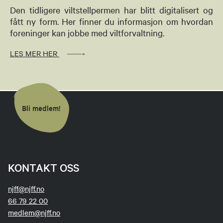
Den tidligere viltstellpermen har blitt digitalisert og
fått ny form. Her finner du informasjon om hvordan
foreninger kan jobbe med viltforvaltning.
LES MER HER
Bli medlem!
KONTAKT OSS
njff@njff.no
66 79 22 00
medlem@njff.no