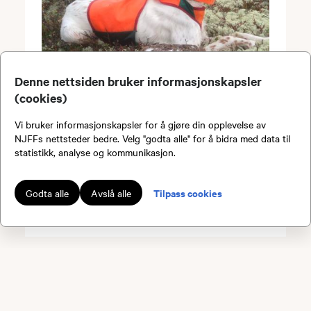
Denne nettsiden bruker informasjonskapsler
Mentaltest av hund-
(cookies)
Våler - 15. august
Vi bruker informasjonskapsler for å gjøre din opplevelse av
NJFFs nettsteder bedre. Velg "godta alle" for å bidra med data til
statistikk, analyse og kommunikasjon.
Dato:
15.08.2026 kl. 09.00
Arrangør:
NJFF Hedmark
Pris:
Medl: 2500,- / Ikke medl: 2500,-
Tilpass cookies
Godta alle
Avslå alle
Sted:
Solør Hundepark, Spulsåsen, Våler