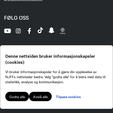
FØLG OSS
Denne nettsiden bruker informasjonskapsler
(cookies)
Norges Jeger- og Fiskerforbund (NJFF) er landets eneste landsdekkende organisasjon for
Vi bruker informasjonskapsler for å gjøre din opplevelse av
jegere og sportsfiskere og et av de viktigste miljøene for formidling av kunnskap om jakt og
fiske i Norge. Vi er en partipolitisk nøytral organisasjon, men har et sterkt jakt-, fiske-, og
NJFFs nettsteder bedre. Velg "godta alle" for å bidra med data til
naturpolitisk engasjement i mange saker.
statistikk, analyse og kommunikasjon.
Norges Jeger- og Fiskerforbund benytter informasjonskapsler på nettsiden.
Lokalforeninger tilsluttet Norges Jeger- og Fiskerforbund har ansvar for innhold de
Tilpass cookies
Godta alle
Avslå alle
publiserer på njff.no.